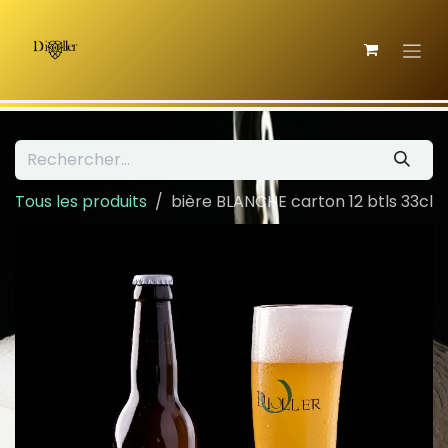
Se rendre au contenu
Tous les produits
bière BLANCHE carton 12 btls 33cl