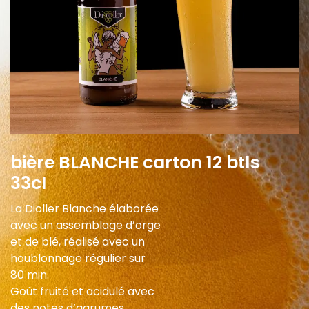
bière BLANCHE carton 12 btls
33cl
La Dioller Blanche élaborée
avec un assemblage d’orge
et de blé, réalisé avec un
houblonnage régulier sur
80 min.
Goût fruité et acidulé avec
des notes d’agrumes