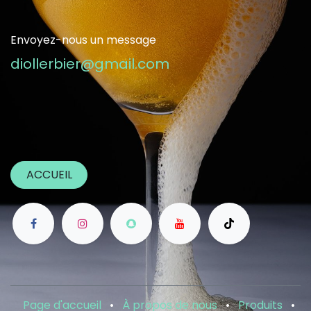
Envoyez-nous un message
diollerbier@gmail.com
ACCUEIL
Page d'accueil
•
À propos de nous
•
Produits
•