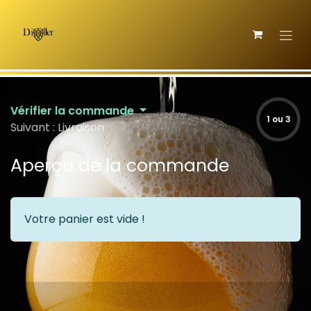
Se rendre au contenu
Vérifier la commande
1 ou 3
Suivant : Livraison
Aperçu de la commande
Votre panier est vide !