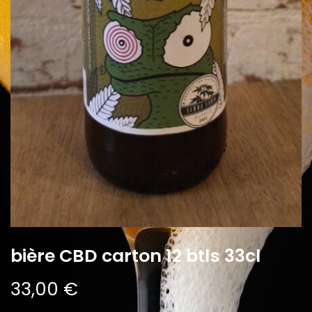
bière CBD carton 12 btls 33cl
33,00
€