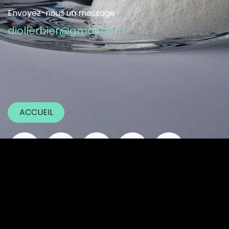
Envoyez-nous un message
diollerbier@gmail.com
ACCUEIL
Page d'accueil
•
À propos de nous
•
Produits
•
Conditions de services
•
Politique vie privée
•